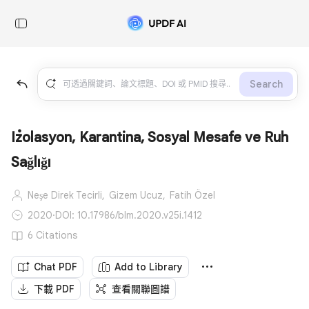
Search
İzolasyon, Karantina, Sosyal Mesafe ve Ruh
Sağlığı
Neşe Direk Tecirli,
Gizem Ucuz,
Fatih Özel
2020
·
DOI: 10.17986/blm.2020.v25i.1412
6 Citations
Chat PDF
Add to Library
下載 PDF
查看關聯圖譜