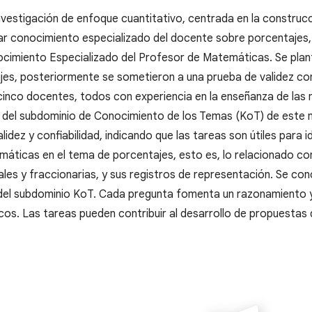
nvestigación de enfoque cuantitativo, centrada en la construc
ar conocimiento especializado del docente sobre porcentajes, c
cimiento Especializado del Profesor de Matemáticas. Se plant
es, posteriormente se sometieron a una prueba de validez con 
 cinco docentes, todos con experiencia en la enseñanza de las
 del subdominio de Conocimiento de los Temas (KoT) de este m
validez y confiabilidad, indicando que las tareas son útiles para 
áticas en el tema de porcentajes, esto es, lo relacionado co
les y fraccionarias, y sus registros de representación. Se con
el subdominio KoT. Cada pregunta fomenta un razonamiento y 
icos. Las tareas pueden contribuir al desarrollo de propuestas