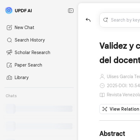
New Chat
Search History
Validez y 
Scholar Research
del docent
Paper Search
Ulises García Teu
Library
2025
·
DOI: 10.54
Revista Venezol
Chats
View Relation
Abstract