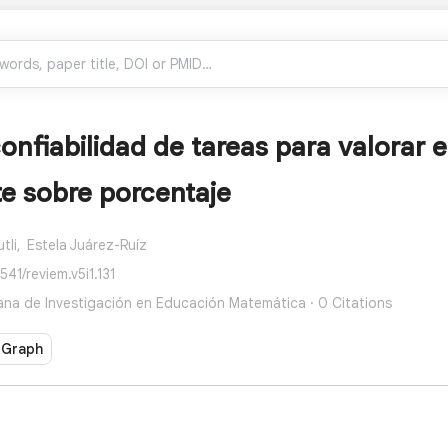
confiabilidad de tareas para valorar
e sobre porcentaje
tli,
Estela Juárez-Ruíz
541/reviem.v5i1.131
ana de Investigación en Educación Matemática · 0 Citations
 Graph