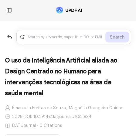
Search
O uso da Inteligência Artificial aliada ao
Design Centrado no Humano para
intervenções tecnológicas na área de
saúde mental
Emanuela Freitas de Souza,
Magnólia Grangeiro Quirino
2025
·
DOI: 10.29147/datjournal.v10i2.884
DAT Journal · 0 Citations