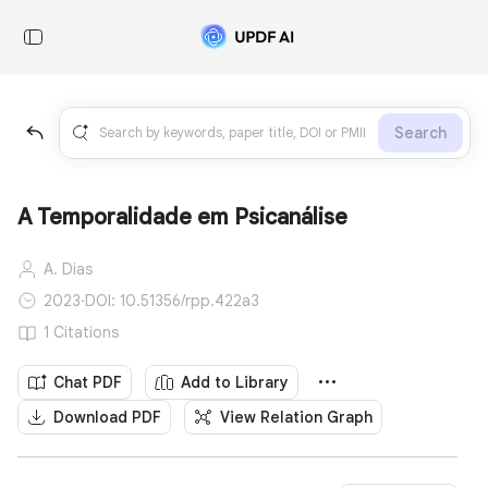
Search
A Temporalidade em Psicanálise
A. Dias
2023
·
DOI: 10.51356/rpp.422a3
1 Citations
Chat PDF
Add to Library
Download PDF
View Relation Graph