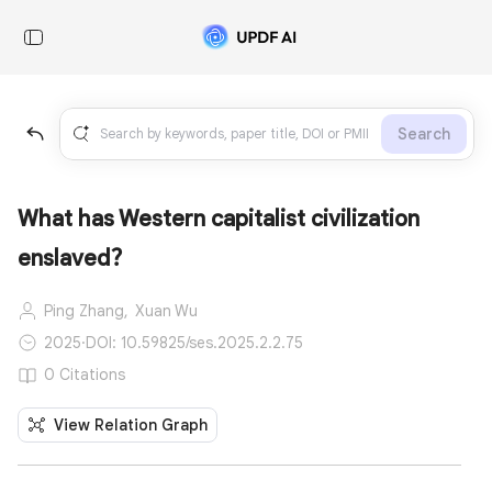
Search
What has Western capitalist civilization
enslaved？
Ping Zhang,
Xuan Wu
2025
·
DOI: 10.59825/ses.2025.2.2.75
0 Citations
View Relation Graph