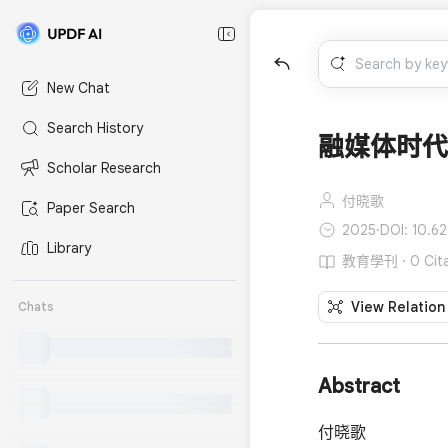
New Chat
Search History
融媒体时代
Scholar Research
付晓歌
Paper Search
2025
·
DOI: 10.62
Library
教育學刊 · 0 Cita
View Relation
Chats
Abstract
付晓歌