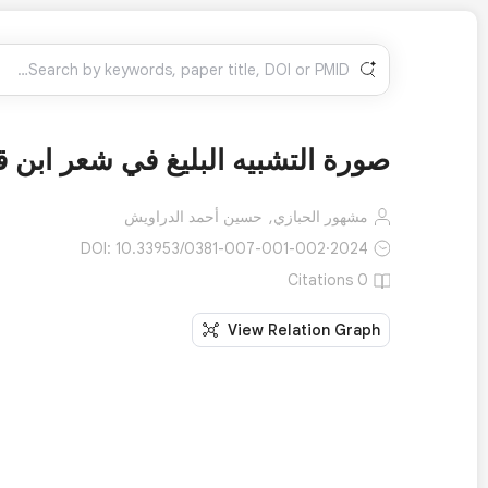
صورة التشبيه البليغ في شعر ابن ق
مشهور الحبازي,
حسين أحمد الدراويش
DOI: 10.33953/0381-007-001-002
·
2024
0 Citations
View Relation Graph