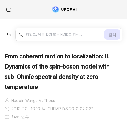
검색
From coherent motion to localization: II.
Dynamics of the spin-boson model with
sub-Ohmic spectral density at zero
temperature
Haobin Wang,
M. Thoss
2010
·
DOI: 10.1016/J.CHEMPHYS.2010.02.027
74회 인용