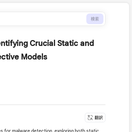
検索
tifying Crucial Static and
ective Models
翻訳
s for malware detection, exploring both static