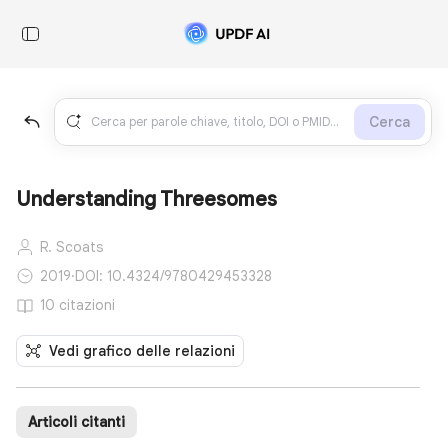
Cerca
Understanding Threesomes
R. Scoats
2019
·
DOI: 10.4324/9780429453328
10 citazioni
Vedi grafico delle relazioni
Articoli citanti