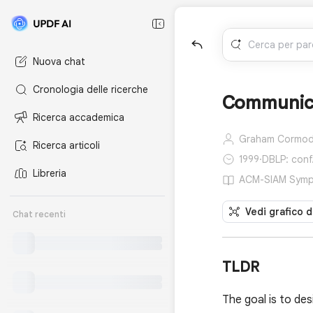
Nuova chat
Cronologia delle ricerche
Communica
Ricerca accademica
Graham Cormod
Ricerca articoli
1999
·
DBLP: con
Libreria
ACM-SIAM Sympos
Vedi grafico d
Chat recenti
TLDR
The goal is to de