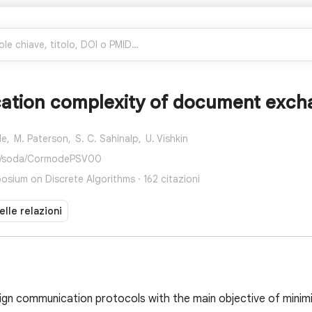
tion complexity of document exch
e,
M. Paterson,
S. C. Sahinalp,
U. Vishkin
f/soda/CormodePSV00
ium on Discrete Algorithms · 162 citazioni
elle relazioni
sign communication protocols with the main objective of minim