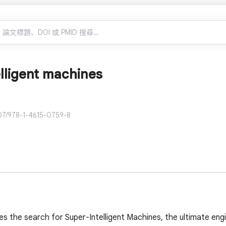
lligent machines
07/978-1-4615-0759-8
s the search for Super-Intelligent Machines, the ultimate engi