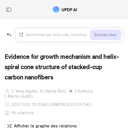
Rechercher
Evidence for growth mechanism and helix-
spiral cone structure of stacked-cup
carbon nanofibers
J. Vera-Agulló,
H. Varela-Rizo,
3 Auteurs,
I. Martín-Gullón
2007
·
DOI: 10.1016/J.CARBON.2007.09.040
96 citations
Afficher le graphe des relations