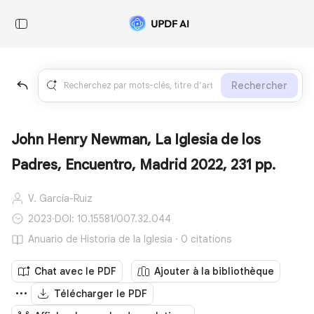
Rechercher
John Henry Newman, La Iglesia de los
Padres, Encuentro, Madrid 2022, 231 pp.
V. García-Ruiz
2023
·
DOI: 10.15581/007.32.044
Anuario de Historia de la Iglesia · 0 citations
Chat avec le PDF
Ajouter à la bibliothèque
Télécharger le PDF