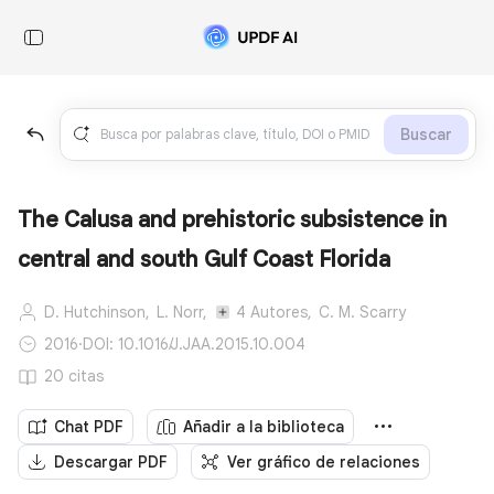
Buscar
The Calusa and prehistoric subsistence in
central and south Gulf Coast Florida
D. Hutchinson,
L. Norr,
4 Autores,
C. M. Scarry
2016
·
DOI: 10.1016/J.JAA.2015.10.004
20 citas
Chat PDF
Añadir a la biblioteca
Descargar PDF
Ver gráfico de relaciones