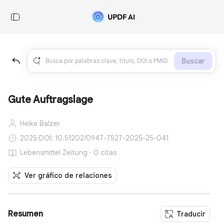
Buscar
Gute Auftragslage
Heike Balzer
2025
·
DOI: 10.51202/0947-7527-2025-25-041
Lebensmittel Zeitung · 0 citas
Ver gráfico de relaciones
Resumen
Traducir