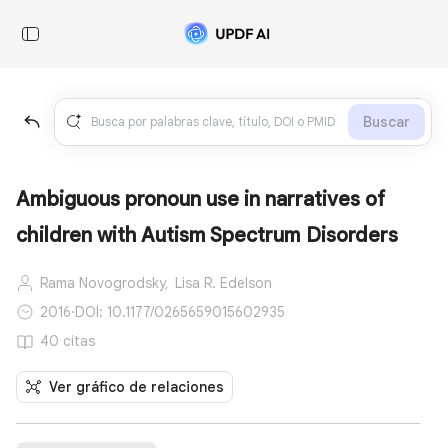
Buscar
Ambiguous pronoun use in narratives of
children with Autism Spectrum Disorders
Rama Novogrodsky,
Lisa R. Edelson
2016
·
DOI: 10.1177/0265659015602935
40 citas
Ver gráfico de relaciones