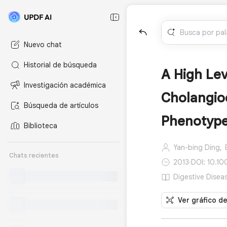
Nuevo chat
Historial de búsqueda
A High Lev
Investigación académica
Cholangioc
Búsqueda de artículos
Phenotyp
Biblioteca
Yan-bing Ding,
Chats recientes
2013
·
DOI: 10.1
Digestive Disea
Ver gráfico d