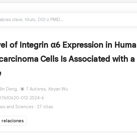
el of Integrin α6 Expression in Huma
arcinoma Cells Is Associated with a
e
Bin Deng,
7 Autores,
Keyan Wu
007/s10620-012-2524-6
ses and Sciences · 27 citas
e relaciones