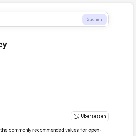
Suchen
cy
Übersetzen
l as the commonly recommended values for open-