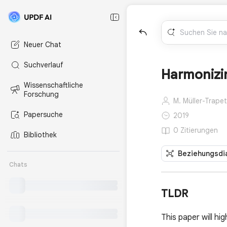
Neuer Chat
Suchverlauf
Harmonizin
Wissenschaftliche
Forschung
M. Müller-Trapet
Papersuche
2019
0 Zitierungen
Bibliothek
Beziehungsdi
Chats
TLDR
This paper will h