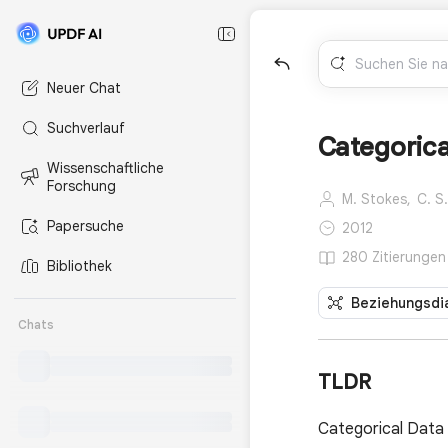
Neuer Chat
Suchverlauf
Categorica
Wissenschaftliche
Forschung
M. Stokes,
C. S.
Papersuche
2012
280 Zitierungen
Bibliothek
Beziehungsdi
Chats
TLDR
Categorical Data A