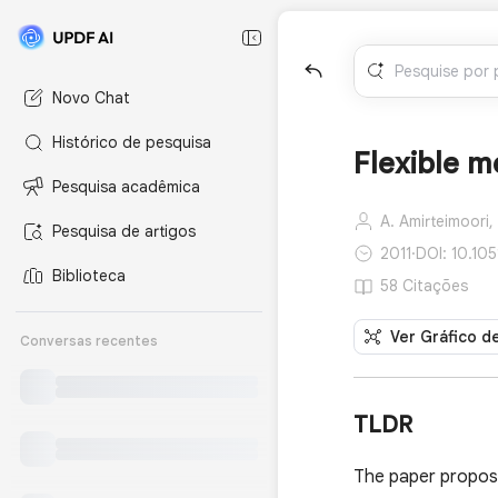
Novo Chat
Histórico de pesquisa
Flexible 
Pesquisa acadêmica
A. Amirteimoori,
Pesquisa de artigos
2011
·
DOI: 10.105
Biblioteca
58 Citações
Ver Gráfico d
Conversas recentes
TLDR
The paper propose