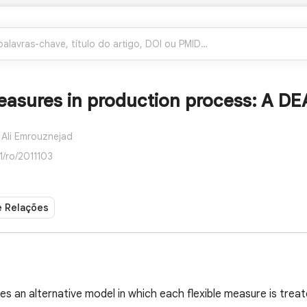
measures in production process: A D
Ali Emrouznejad
1/ro/2011103
e Relações
s an alternative model in which each flexible measure is treat